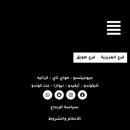
فرع العزيزية
فرع طويق
جيوجيتسو – مواي تاي – كراتيه
تايكوندو – آيكيدو – نيوازا – جت كوندو
سياسة الإرجاع
الأحكام والشروط